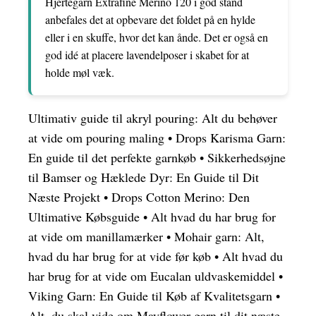
Hjertegarn Extrafine Merino 120 i god stand
anbefales det at opbevare det foldet på en hylde
eller i en skuffe, hvor det kan ånde. Det er også en
god idé at placere lavendelposer i skabet for at
holde møl væk.
Ultimativ guide til akryl pouring: Alt du behøver
at vide om pouring maling
•
Drops Karisma Garn:
En guide til det perfekte garnkøb
•
Sikkerhedsøjne
til Bamser og Hæklede Dyr: En Guide til Dit
Næste Projekt
•
Drops Cotton Merino: Den
Ultimative Købsguide
•
Alt hvad du har brug for
at vide om manillamærker
•
Mohair garn: Alt,
hvad du har brug for at vide før køb
•
Alt hvad du
har brug for at vide om Eucalan uldvaskemiddel
•
Viking Garn: En Guide til Køb af Kvalitetsgarn
•
Alt, du skal vide om Mayflower garn til dit næste