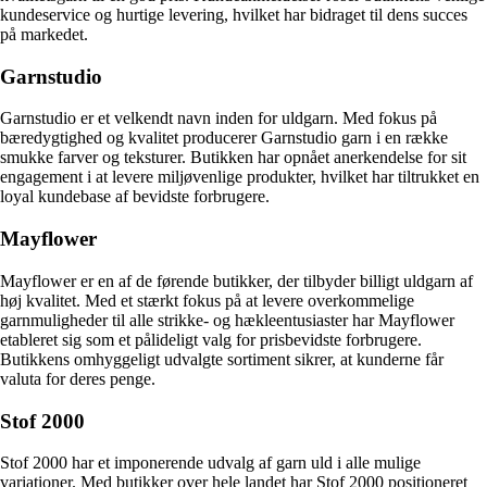
kundeservice og hurtige levering, hvilket har bidraget til dens succes
på markedet.
Garnstudio
Garnstudio er et velkendt navn inden for uldgarn. Med fokus på
bæredygtighed og kvalitet producerer Garnstudio garn i en række
smukke farver og teksturer. Butikken har opnået anerkendelse for sit
engagement i at levere miljøvenlige produkter, hvilket har tiltrukket en
loyal kundebase af bevidste forbrugere.
Mayflower
Mayflower er en af de førende butikker, der tilbyder billigt uldgarn af
høj kvalitet. Med et stærkt fokus på at levere overkommelige
garnmuligheder til alle strikke- og hækleentusiaster har Mayflower
etableret sig som et pålideligt valg for prisbevidste forbrugere.
Butikkens omhyggeligt udvalgte sortiment sikrer, at kunderne får
valuta for deres penge.
Stof 2000
Stof 2000 har et imponerende udvalg af garn uld i alle mulige
variationer. Med butikker over hele landet har Stof 2000 positioneret