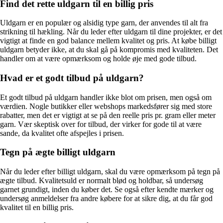
Find det rette uldgarn til en billig pris
Uldgarn er en populær og alsidig type garn, der anvendes til alt fra
strikning til hækling. Når du leder efter uldgarn til dine projekter, er det
vigtigt at finde en god balance mellem kvalitet og pris. At købe billigt
uldgarn betyder ikke, at du skal gå på kompromis med kvaliteten. Det
handler om at være opmærksom og holde øje med gode tilbud.
Hvad er et godt tilbud på uldgarn?
Et godt tilbud på uldgarn handler ikke blot om prisen, men også om
værdien. Nogle butikker eller webshops markedsfører sig med store
rabatter, men det er vigtigt at se på den reelle pris pr. gram eller meter
garn. Vær skeptisk over for tilbud, der virker for gode til at være
sande, da kvalitet ofte afspejles i prisen.
Tegn på ægte billigt uldgarn
Når du leder efter billigt uldgarn, skal du være opmærksom på tegn på
ægte tilbud. Kvalitetsuld er normalt blød og holdbar, så undersøg
garnet grundigt, inden du køber det. Se også efter kendte mærker og
undersøg anmeldelser fra andre købere for at sikre dig, at du får god
kvalitet til en billig pris.