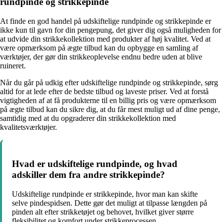
rundpinde og strikkepinde
At finde en god handel på udskiftelige rundpinde og strikkepinde er
ikke kun til gavn for din pengepung, det giver dig også muligheden for
at udvide din strikkekollektion med produkter af høj kvalitet. Ved at
være opmærksom på ægte tilbud kan du opbygge en samling af
værktøjer, der gør din strikkeoplevelse endnu bedre uden at blive
ruineret.
Når du går på udkig efter udskiftelige rundpinde og strikkepinde, sørg
altid for at lede efter de bedste tilbud og laveste priser. Ved at forstå
vigtigheden af at få produkterne til en billig pris og være opmærksom
på ægte tilbud kan du sikre dig, at du får mest muligt ud af dine penge,
samtidig med at du opgraderer din strikkekollektion med
kvalitetsværktøjer.
Hvad er udskiftelige rundpinde, og hvad
adskiller dem fra andre strikkepinde?
Udskiftelige rundpinde er strikkepinde, hvor man kan skifte
selve pindespidsen. Dette gør det muligt at tilpasse længden på
pinden alt efter strikketøjet og behovet, hvilket giver større
fleksibilitet og komfort under strikkeprocessen.