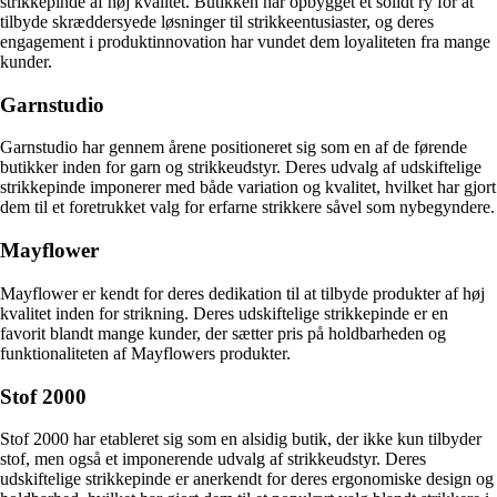
strikkepinde af høj kvalitet. Butikken har opbygget et solidt ry for at
tilbyde skræddersyede løsninger til strikkeentusiaster, og deres
engagement i produktinnovation har vundet dem loyaliteten fra mange
kunder.
Garnstudio
Garnstudio har gennem årene positioneret sig som en af de førende
butikker inden for garn og strikkeudstyr. Deres udvalg af udskiftelige
strikkepinde imponerer med både variation og kvalitet, hvilket har gjort
dem til et foretrukket valg for erfarne strikkere såvel som nybegyndere.
Mayflower
Mayflower er kendt for deres dedikation til at tilbyde produkter af høj
kvalitet inden for strikning. Deres udskiftelige strikkepinde er en
favorit blandt mange kunder, der sætter pris på holdbarheden og
funktionaliteten af Mayflowers produkter.
Stof 2000
Stof 2000 har etableret sig som en alsidig butik, der ikke kun tilbyder
stof, men også et imponerende udvalg af strikkeudstyr. Deres
udskiftelige strikkepinde er anerkendt for deres ergonomiske design og