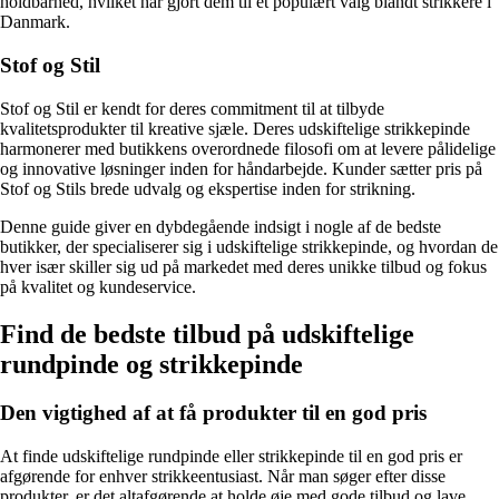
holdbarhed, hvilket har gjort dem til et populært valg blandt strikkere i
Danmark.
Stof og Stil
Stof og Stil er kendt for deres commitment til at tilbyde
kvalitetsprodukter til kreative sjæle. Deres udskiftelige strikkepinde
harmonerer med butikkens overordnede filosofi om at levere pålidelige
og innovative løsninger inden for håndarbejde. Kunder sætter pris på
Stof og Stils brede udvalg og ekspertise inden for strikning.
Denne guide giver en dybdegående indsigt i nogle af de bedste
butikker, der specialiserer sig i udskiftelige strikkepinde, og hvordan de
hver især skiller sig ud på markedet med deres unikke tilbud og fokus
på kvalitet og kundeservice.
Find de bedste tilbud på udskiftelige
rundpinde og strikkepinde
Den vigtighed af at få produkter til en god pris
At finde udskiftelige rundpinde eller strikkepinde til en god pris er
afgørende for enhver strikkeentusiast. Når man søger efter disse
produkter, er det altafgørende at holde øje med gode tilbud og lave