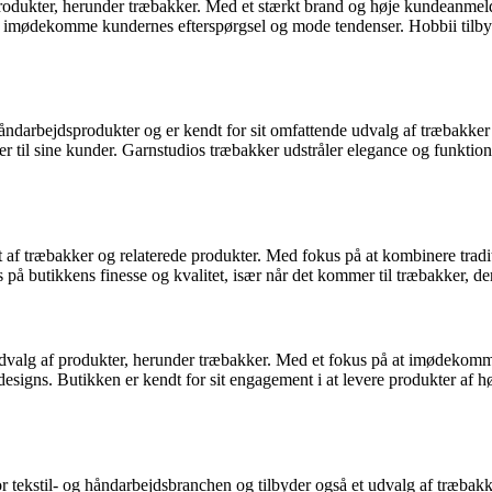
produkter, herunder træbakker. Med et stærkt brand og høje kundeanmelde
at imødekomme kundernes efterspørgsel og mode tendenser. Hobbii tilbyder
åndarbejdsprodukter og er kendt for sit omfattende udvalg af træbakker a
r til sine kunder. Garnstudios træbakker udstråler elegance og funktionali
nt af træbakker og relaterede produkter. Med fokus på at kombinere tr
 på butikkens finesse og kvalitet, især når det kommer til træbakker, der 
edt udvalg af produkter, herunder træbakker. Med et fokus på at imødeko
og designs. Butikken er kendt for sit engagement i at levere produkter af h
or tekstil- og håndarbejdsbranchen og tilbyder også et udvalg af træbakke