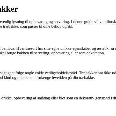
akker
enlig løsning til opbevaring og servering. I denne guide vil vi udforsk
e træbakke, som passer til dine behov og stil.
 bambus. Hver træsort har sine egne unikke egenskaber og æstetik, så de
 skal bruge bakken til servering, opbevaring eller som dekoration.
igtigt at følge nogle enkle vedligeholdelsesråd. Træbakker bør ikke udsæ
d klud og træolie kan forlænge levetiden på din træbakke.
drikke, opbevaring af småting eller blot som en dekorativ genstand i d