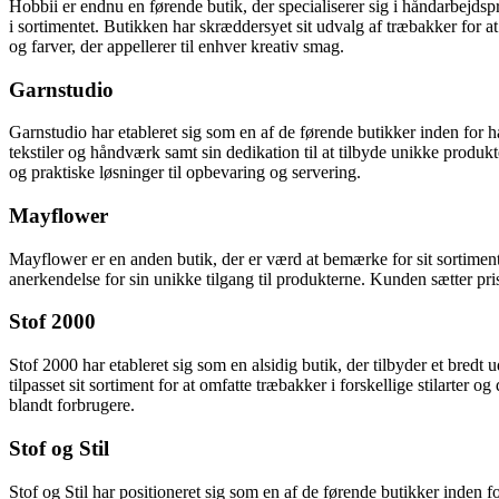
Hobbii er endnu en førende butik, der specialiserer sig i håndarbejds
i sortimentet. Butikken har skræddersyet sit udvalg af træbakker for 
og farver, der appellerer til enhver kreativ smag.
Garnstudio
Garnstudio har etableret sig som en af de førende butikker inden for h
tekstiler og håndværk samt sin dedikation til at tilbyde unikke produkte
og praktiske løsninger til opbevaring og servering.
Mayflower
Mayflower er en anden butik, der er værd at bemærke for sit sortime
anerkendelse for sin unikke tilgang til produkterne. Kunden sætter pris
Stof 2000
Stof 2000 har etableret sig som en alsidig butik, der tilbyder et br
tilpasset sit sortiment for at omfatte træbakker i forskellige stilarter 
blandt forbrugere.
Stof og Stil
Stof og Stil har positioneret sig som en af de førende butikker inden f