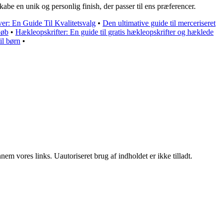
abe en unik og personlig finish, der passer til ens præferencer.
er: En Guide Til Kvalitetsvalg
•
Den ultimative guide til merceriseret
Køb
•
Hækleopskrifter: En guide til gratis hækleopskrifter og hæklede
il børn
•
m vores links. Uautoriseret brug af indholdet er ikke tilladt.