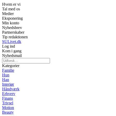
Hvem er vi
Tal med os
Medier
Eksponering
Min konto
Nyhedsbrev
Partnerskaber
Tip redaktionen
SULivet.dk
Log ind
Kom i gang
Nyhedsmail
Kategorier
Familie
Hun
Han
Interiør
Håndværk
Erhverv
Finans
Trivsel
Motion
Beauty