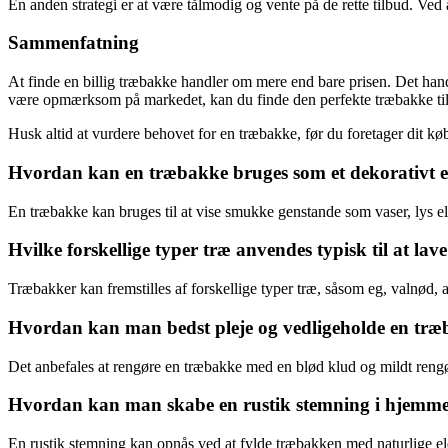
En anden strategi er at være tålmodig og vente på de rette tilbud. Ved 
Sammenfatning
At finde en billig træbakke handler om mere end bare prisen. Det handl
være opmærksom på markedet, kan du finde den perfekte træbakke til d
Husk altid at vurdere behovet for en træbakke, før du foretager dit køb
Hvordan kan en træbakke bruges som et dekorativt 
En træbakke kan bruges til at vise smukke genstande som vaser, lys ell
Hvilke forskellige typer træ anvendes typisk til at la
Træbakker kan fremstilles af forskellige typer træ, såsom eg, valnød, 
Hvordan kan man bedst pleje og vedligeholde en træb
Det anbefales at rengøre en træbakke med en blød klud og mildt rengø
Hvordan kan man skabe en rustik stemning i hjemme
En rustik stemning kan opnås ved at fylde træbakken med naturlige ele