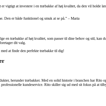
et er vigtigt at investere i en træbakke af høj kvalitet, da den vil hol
ne. Den er både funktionel og smuk at se på.” – Maria
vælge en træbakke af høj kvalitet, som passer til dine behov og stil, kan 
oretager dit valg.
 med at finde den perfekte træbakke til dig!
er
dukter, herunder træbakker. Med en solid historie i branchen har Rito op
fessionelle kundeservice. Rito skiller sig ud med sit fokus på at tilbyd