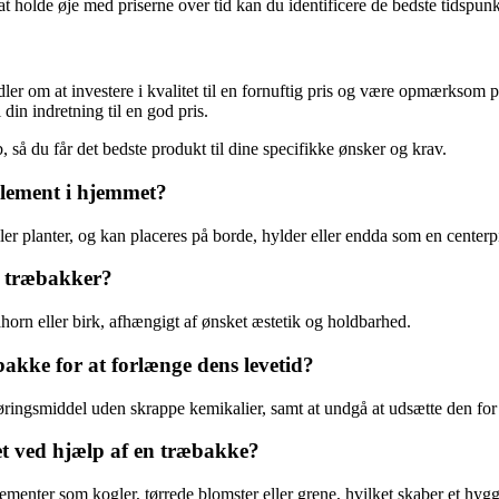
at holde øje med priserne over tid kan du identificere de bedste tidspunk
er om at investere i kvalitet til en fornuftig pris og være opmærksom p
in indretning til en god pris.
, så du får det bedste produkt til dine specifikke ønsker og krav.
element i hjemmet?
er planter, og kan placeres på borde, hylder eller endda som en centerp
ve træbakker?
ahorn eller birk, afhængigt af ønsket æstetik og holdbarhed.
akke for at forlænge dens levetid?
ringsmiddel uden skrappe kemikalier, samt at undgå at udsætte den for 
t ved hjælp af en træbakke?
menter som kogler, tørrede blomster eller grene, hvilket skaber et hygg