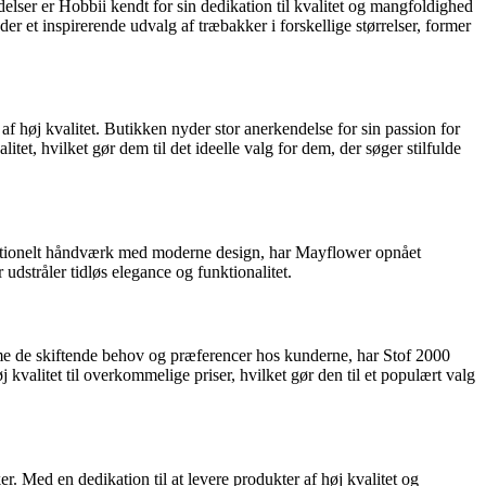
lser er Hobbii kendt for sin dedikation til kvalitet og mangfoldighed
 et inspirerende udvalg af træbakker i forskellige størrelser, former
f høj kvalitet. Butikken nyder stor anerkendelse for sin passion for
tet, hvilket gør dem til det ideelle valg for dem, der søger stilfulde
aditionelt håndværk med moderne design, har Mayflower opnået
udstråler tidløs elegance og funktionalitet.
mme de skiftende behov og præferencer hos kunderne, har Stof 2000
øj kvalitet til overkommelige priser, hvilket gør den til et populært valg
r. Med en dedikation til at levere produkter af høj kvalitet og