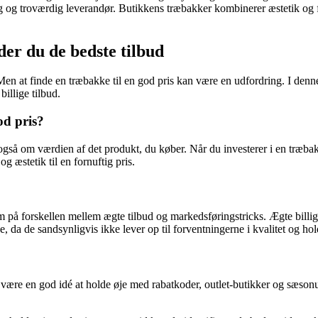
ig og troværdig leverandør. Butikkens træbakker kombinerer æstetik og fu
der du de bedste tilbud
 Men at finde en træbakke til en god pris kan være en udfordring. I denn
billige tilbud.
od pris?
gså om værdien af det produkt, du køber. Når du investerer i en træbakk
g æstetik til en fornuftig pris.
m på forskellen mellem ægte tilbud og markedsføringstricks. Ægte billig
e, da de sandsynligvis ikke lever op til forventningerne i kvalitet og ho
t være en god idé at holde øje med rabatkoder, outlet-butikker og sæson