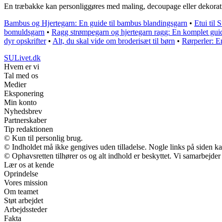
En træbakke kan personliggøres med maling, decoupage eller dekorative 
Bambus og Hjertegarn: En guide til bambus blandingsgarn
•
Etui til 
bomuldsgarn
•
Ragg strømpegarn og hjertegarn ragg: En komplet guide
dyr opskrifter
•
Alt, du skal vide om broderisæt til børn
•
Rørperler: E
SULivet.dk
Hvem er vi
Tal med os
Medier
Eksponering
Min konto
Nyhedsbrev
Partnerskaber
Tip redaktionen
© Kun til personlig brug.
© Indholdet må ikke gengives uden tilladelse. Nogle links på siden 
© Ophavsretten tilhører os og alt indhold er beskyttet. Vi samarbejder
Lær os at kende
Oprindelse
Vores mission
Om teamet
Støt arbejdet
Arbejdssteder
Fakta