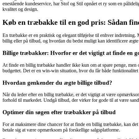
enestående kundeservice, har Stof og Stil opnået et ry som en pålidel
kvalitet og design.
Køb en træbakke til en god pris: Sådan fin
En træbakke er en praktisk og elegant tilføjelse til enhver indretning.
billig eller på tilbud, og hvordan du bedst muligt kan identificere ægte 
Billige træbakker: Hvorfor er det vigtigt at finde en g
At finde en billig træbakke handler ikke kun om at spare penge, men o
budgettet. Det er en win-win situation, hvor du får både funktionalitet o
Hvordan genkender du ægte billige tilbud?
Når du leder efter en billig træbakke, er det vigtigt at være opmærkso
forhold til markedet. Undgå tilbud, der virker for gode til at være sand
Optimer din søgen efter træbakker på tilbud
For at maksimere dine chancer for at finde en billig træbakke, kan de
betale sig at være opmærksom på forskellige salgsplatforme.