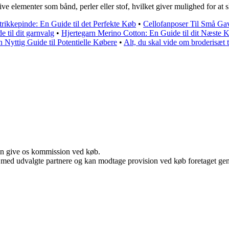
elementer som bånd, perler eller stof, hvilket giver mulighed for at sk
Strikkepinde: En Guide til det Perfekte Køb
•
Cellofanposer Til Små Gav
 til dit garnvalg
•
Hjertegarn Merino Cotton: En Guide til dit Næste 
n Nyttig Guide til Potentielle Købere
•
Alt, du skal vide om broderisæt t
kan give os kommission ved køb.
 med udvalgte partnere og kan modtage provision ved køb foretaget genne