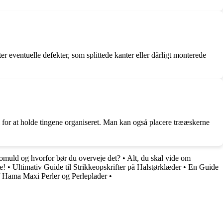
r eventuelle defekter, som splittede kanter eller dårligt monterede
 for at holde tingene organiseret. Man kan også placere trææskerne
omuld og hvorfor bør du overveje det?
•
Alt, du skal vide om
e!
•
Ultimativ Guide til Strikkeopskrifter på Halstørklæder
•
En Guide
f Hama Maxi Perler og Perleplader
•