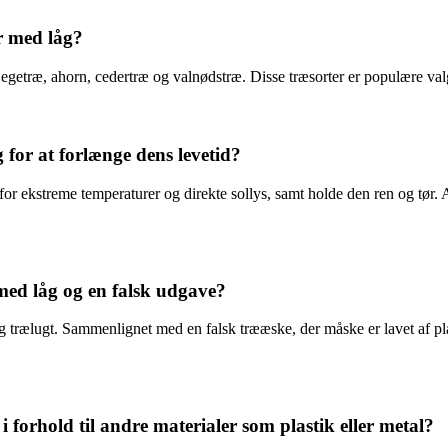
r med låg?
 egetræ, ahorn, cedertræ og valnødstræ. Disse træsorter er populære va
or at forlænge dens levetid?
r ekstreme temperaturer og direkte sollys, samt holde den ren og tør. 
ed låg og en falsk udgave?
 trælugt. Sammenlignet med en falsk trææske, der måske er lavet af pla
 forhold til andre materialer som plastik eller metal?