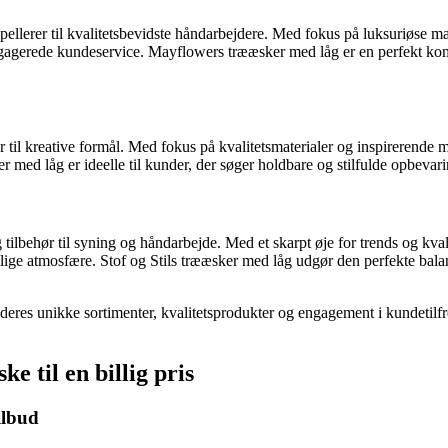
ppellerer til kvalitetsbevidste håndarbejdere. Med fokus på luksuriøse m
gerede kundeservice. Mayflowers trææsker med låg er en perfekt kombina
hør til kreative formål. Med fokus på kvalitetsmaterialer og inspirerend
 med låg er ideelle til kunder, der søger holdbare og stilfulde opbevari
ilbehør til syning og håndarbejde. Med et skarpt øje for trends og kvalite
ige atmosfære. Stof og Stils trææsker med låg udgør den perfekte balanc
 deres unikke sortimenter, kvalitetsprodukter og engagement i kundetilfr
 til en billig pris
ilbud