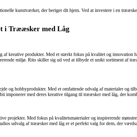
nelle kunstværker, der beriger dit hjem. Ved at investere i en trææske
et i Trææsker med Låg
lg af kreative produkter. Med et stærkt fokus på kvalitet og innovation h
erende miljø. Rito skiller sig ud ved at tilbyde et unikt sortiment af t
bejde og hobbyprodukter. Med et omfattende udvalg af materialer og tilb
bii imponerer med deres kreative tilgang til trææsker med låg, der kom
tive projekter. Med fokus på kvalitetsmaterialer og inspirerende mønstr
dios udvalg af trææsker med låg er et perfekt valg for dem, der værdsæt