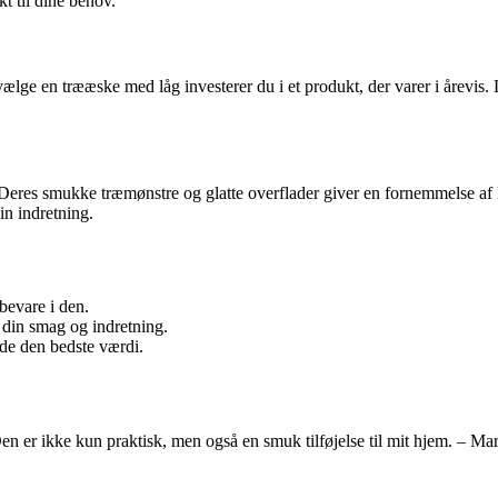
t til dine behov.
lge en trææske med låg investerer du i et produkt, der varer i årevis. D
. Deres smukke træmønstre og glatte overflader giver en fornemmelse a
din indretning.
bevare i den.
l din smag og indretning.
nde den bedste værdi.
 er ikke kun praktisk, men også en smuk tilføjelse til mit hjem. – Mar