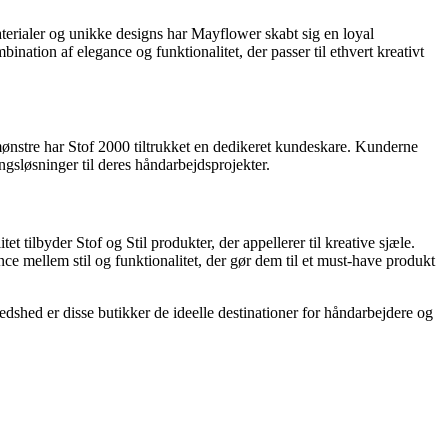
aterialer og unikke designs har Mayflower skabt sig en loyal
tion af elegance og funktionalitet, der passer til ethvert kreativt
e mønstre har Stof 2000 tiltrukket en dedikeret kundeskare. Kunderne
ngsløsninger til deres håndarbejdsprojekter.
t tilbyder Stof og Stil produkter, der appellerer til kreative sjæle.
e mellem stil og funktionalitet, der gør dem til et must-have produkt
edshed er disse butikker de ideelle destinationer for håndarbejdere og