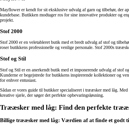
Mayflower er kendt for sit eksklusive udvalg af garn og tilbehør, der a
kundebase. Butikken modtager ros for sine innovative produkter og enga
projekt.
Stof 2000
Stof 2000 er en veletableret butik med et bredt udvalg af stof og tilbe
roser butikkens professionelle og venlige personale. Stof 2000s trææsker
Stof og Stil
Stof og Stil er en anerkendt butik med et imponerende udvalg af stof og t
Kunderne er begejstrede for butikkens inspirerende kollektioner og venl
for enhver entusiast.
Sådan er vores guide til butikker specialiseret i trææsker med låg. Med
kreative sjæle, der søger det perfekte opbevaringsløsning.
Trææsker med låg: Find den perfekte trææske
Billige trææsker med låg: Værdien af at finde et godt t