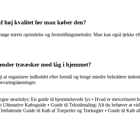
f høj kvalitet før man køber den?
rsøge træets oprindelse og fremstillingsmetoder. Man kan også tjekke efte
nvender trææsker med låg i hjemmet?
 at organisere indholdet efter formål og bruge mindre beholdere indeni
bevaringsløsninger.
egne stearinlys: En guide til hjemmelavede lys
•
Hvad er merceriseret b
n Ultimative Købsguide
•
Guide til Tekstilmaling: Alt du behøver at vid
Omfattende Guide til Køb af Træperler og Trækugler
•
Guide til Køb a