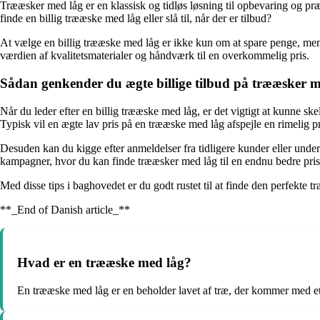
Trææsker med låg er en klassisk og tidløs løsning til opbevaring og præs
finde en billig trææske med låg eller slå til, når der er tilbud?
At vælge en billig trææske med låg er ikke kun om at spare penge, men 
værdien af kvalitetsmaterialer og håndværk til en overkommelig pris.
Sådan genkender du ægte billige tilbud på trææsker m
Når du leder efter en billig trææske med låg, er det vigtigt at kunne ske
Typisk vil en ægte lav pris på en trææske med låg afspejle en rimelig pri
Desuden kan du kigge efter anmeldelser fra tidligere kunder eller unde
kampagner, hvor du kan finde trææsker med låg til en endnu bedre pris
Med disse tips i baghovedet er du godt rustet til at finde den perfekte 
**_End of Danish article_**
Hvad er en trææske med låg?
En trææske med låg er en beholder lavet af træ, der kommer med et 