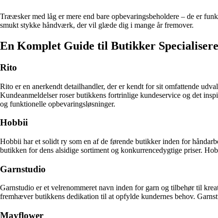
Trææsker med låg er mere end bare opbevaringsbeholdere – de er funktio
smukt stykke håndværk, der vil glæde dig i mange år fremover.
En Komplet Guide til Butikker Specialiser
Rito
Rito er en anerkendt detailhandler, der er kendt for sit omfattende udva
Kundeanmeldelser roser butikkens fortrinlige kundeservice og det inspir
og funktionelle opbevaringsløsninger.
Hobbii
Hobbii har et solidt ry som en af de førende butikker inden for håndar
butikken for dens alsidige sortiment og konkurrencedygtige priser. Hob
Garnstudio
Garnstudio er et velrenommeret navn inden for garn og tilbehør til krea
fremhæver butikkens dedikation til at opfylde kundernes behov. Garnstu
Mayflower