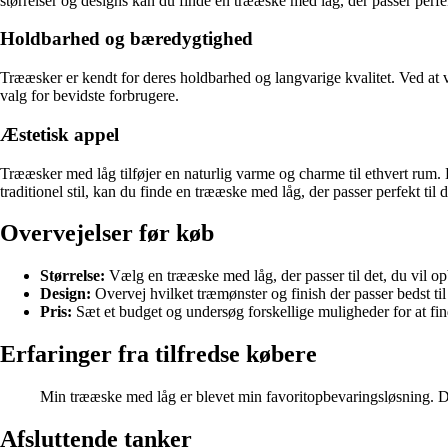
størrelser og designs kan du finde en trææske med låg, der passer perfek
Holdbarhed og bæredygtighed
Trææsker er kendt for deres holdbarhed og langvarige kvalitet. Ved at væ
valg for bevidste forbrugere.
Æstetisk appel
Trææsker med låg tilføjer en naturlig varme og charme til ethvert rum
traditionel stil, kan du finde en trææske med låg, der passer perfekt til 
Overvejelser før køb
Størrelse:
Vælg en trææske med låg, der passer til det, du vil op
Design:
Overvej hvilket træmønster og finish der passer bedst ti
Pris:
Sæt et budget og undersøg forskellige muligheder for at fi
Erfaringer fra tilfredse købere
Min trææske med låg er blevet min favoritopbevaringsløsning. Den
Afsluttende tanker