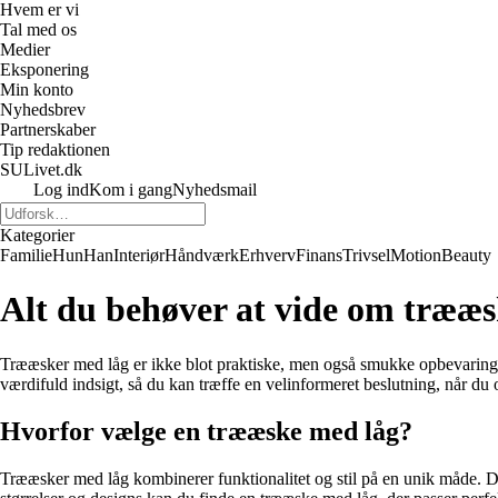
Hvem er vi
Tal med os
Medier
Eksponering
Min konto
Nyhedsbrev
Partnerskaber
Tip redaktionen
SULivet.dk
Log ind
Kom i gang
Nyhedsmail
Kategorier
Familie
Hun
Han
Interiør
Håndværk
Erhverv
Finans
Trivsel
Motion
Beauty
Alt du behøver at vide om trææ
Trææsker med låg er ikke blot praktiske, men også smukke opbevaringslø
værdifuld indsigt, så du kan træffe en velinformeret beslutning, når du 
Hvorfor vælge en trææske med låg?
Trææsker med låg kombinerer funktionalitet og stil på en unik måde. De