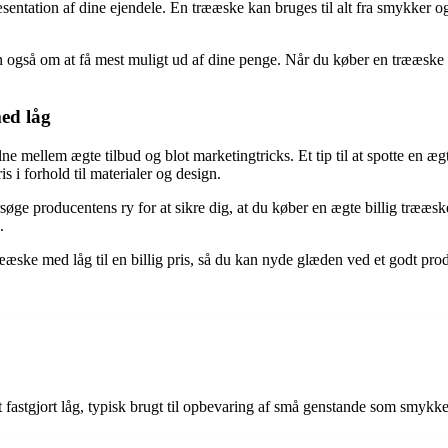
entation af dine ejendele. En trææske kan bruges til alt fra smykker og 
også om at få mest muligt ud af dine penge. Når du køber en trææske ti
ed låg
lne mellem ægte tilbud og blot marketingtricks. Et tip til at spotte en æ
s i forhold til materialer og design.
rsøge producentens ry for at sikre dig, at du køber en ægte billig træ
.
trææske med låg til en billig pris, så du kan nyde glæden ved et godt pr
fastgjort låg, typisk brugt til opbevaring af små genstande som smykker