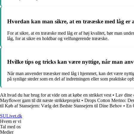
Hvordan kan man sikre, at en trææske med låg er a
For at sikre, at en trææske med låg er af høj kvalitet, bør man unde
låg, for at sikre en holdbar og velfungerende trææske.
Hvilke tips og tricks kan være nyttige, når man a
Når man anvender trææsker med låg i hjemmet, kan det være nyttigt
på synlige steder som en del af indretningen eller som praktiske op
Alt hvad du har brug for at vide om at købe en strikket vest
•
Lav dine 
Mayflower garn til dit næste strikkeprojekt
•
Drops Cotton Merino: De
til Køb af Stansejern: Vælg det Bedste Stansejern til Dine Behov
•
En 
SULivet.dk
Hvem er vi
Tal med os
Medier