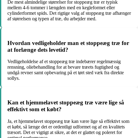
De mest almindelige størrelser for stoppeæg træ er typisk
mellem 4-6 tommer i længden med en kegleformet eller
cylinderformet spids. Det rigtige valg af stoppeæg træ afhænger
af størrelsen og typen af træ, du arbejder med.
Hvordan vedligeholder man et stoppeæg træ for
at forlænge dets levetid?
Vedligeholdelse af et stoppeæg træ indebærer regelmæssig
rensning, oliebehandling for at bevare træets fugtighed og
undgå revner samt opbevaring på et tørt sted væk fra direkte
sollys.
Kan et hjemmelavet stoppeæg træ være lige så
effektivt som et købt?
Ja, et hjemmelavet stoppeæg træ kan være lige så effektivt som
et købt, så længe det er ordentligt udformet og af en kvalitets
træsort. Det er vigtigt at sikre, at det er glattet og poleret for
optimal performance.