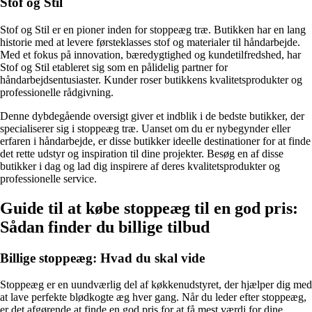
Stof og Stil
Stof og Stil er en pioner inden for stoppeæg træ. Butikken har en lang
historie med at levere førsteklasses stof og materialer til håndarbejde.
Med et fokus på innovation, bæredygtighed og kundetilfredshed, har
Stof og Stil etableret sig som en pålidelig partner for
håndarbejdsentusiaster. Kunder roser butikkens kvalitetsprodukter og
professionelle rådgivning.
Denne dybdegående oversigt giver et indblik i de bedste butikker, der
specialiserer sig i stoppeæg træ. Uanset om du er nybegynder eller
erfaren i håndarbejde, er disse butikker ideelle destinationer for at finde
det rette udstyr og inspiration til dine projekter. Besøg en af ​​disse
butikker i dag og lad dig inspirere af deres kvalitetsprodukter og
professionelle service.
Guide til at købe stoppeæg til en god pris:
Sådan finder du billige tilbud
Billige stoppeæg: Hvad du skal vide
Stoppeæg er en uundværlig del af køkkenudstyret, der hjælper dig med
at lave perfekte blødkogte æg hver gang. Når du leder efter stoppeæg,
er det afgørende at finde en god pris for at få mest værdi for dine