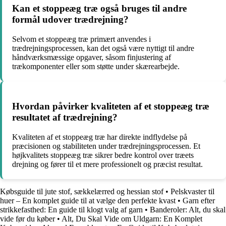
Kan et stoppeæg træ også bruges til andre
formål udover trædrejning?
Selvom et stoppeæg træ primært anvendes i
trædrejningsprocessen, kan det også være nyttigt til andre
håndværksmæssige opgaver, såsom finjustering af
trækomponenter eller som støtte under skærearbejde.
Hvordan påvirker kvaliteten af et stoppeæg træ
resultatet af trædrejning?
Kvaliteten af et stoppeæg træ har direkte indflydelse på
præcisionen og stabiliteten under trædrejningsprocessen. Et
højkvalitets stoppeæg træ sikrer bedre kontrol over træets
drejning og fører til et mere professionelt og præcist resultat.
Købsguide til jute stof, sækkelærred og hessian stof
•
Pelskvaster til
huer – En komplet guide til at vælge den perfekte kvast
•
Garn efter
strikkefasthed: En guide til klogt valg af garn
•
Banderoler: Alt, du skal
vide før du køber
•
Alt, Du Skal Vide om Uldgarn: En Komplet