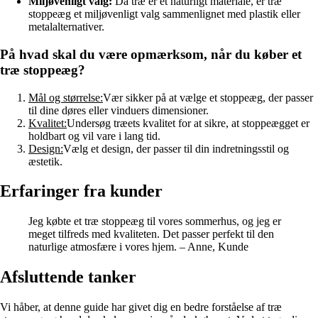
Miljøvenligt valg:
Da træ er et naturligt materiale, er træ
stoppeæg et miljøvenligt valg sammenlignet med plastik eller
metalalternativer.
På hvad skal du være opmærksom, når du køber et
træ stoppeæg?
Mål og størrelse:
Vær sikker på at vælge et stoppeæg, der passer
til dine døres eller vinduers dimensioner.
Kvalitet:
Undersøg træets kvalitet for at sikre, at stoppeægget er
holdbart og vil vare i lang tid.
Design:
Vælg et design, der passer til din indretningsstil og
æstetik.
Erfaringer fra kunder
Jeg købte et træ stoppeæg til vores sommerhus, og jeg er
meget tilfreds med kvaliteten. Det passer perfekt til den
naturlige atmosfære i vores hjem. – Anne, Kunde
Afsluttende tanker
Vi håber, at denne guide har givet dig en bedre forståelse af træ