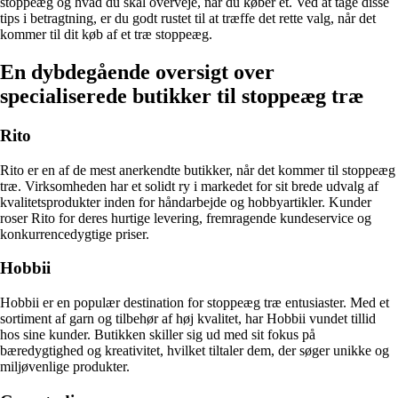
stoppeæg og hvad du skal overveje, når du køber et. Ved at tage disse
tips i betragtning, er du godt rustet til at træffe det rette valg, når det
kommer til dit køb af et træ stoppeæg.
En dybdegående oversigt over
specialiserede butikker til stoppeæg træ
Rito
Rito er en af de mest anerkendte butikker, når det kommer til stoppeæg
træ. Virksomheden har et solidt ry i markedet for sit brede udvalg af
kvalitetsprodukter inden for håndarbejde og hobbyartikler. Kunder
roser Rito for deres hurtige levering, fremragende kundeservice og
konkurrencedygtige priser.
Hobbii
Hobbii er en populær destination for stoppeæg træ entusiaster. Med et
sortiment af garn og tilbehør af høj kvalitet, har Hobbii vundet tillid
hos sine kunder. Butikken skiller sig ud med sit fokus på
bæredygtighed og kreativitet, hvilket tiltaler dem, der søger unikke og
miljøvenlige produkter.