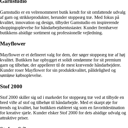
Garnstudio
Garnstudio er en velrenommeret butik kendt for sit omfattende udvalg
af garn og strikkeprodukter, herunder stoppeæg træ. Med fokus på
kvalitet, innovation og design, tilbyder Garnstudio en inspirerende
shoppingoplevelse for håndarbejdsentusiaster. Kunder fremhæver
butikkens alsidige sortiment og professionelle vejledning.
Mayflower
Mayflower er et defineret valg for dem, der søger stoppeæg træ af høj
kvalitet. Butikken har opbygget et solidt omdømme for sit premium
garn og tilbehør, der appellerer til de mest krævende håndarbejdere.
Kunder roser Mayflower for sin produktkvalitet, pålidelighed og
sømløse købsoplevelse.
Stof 2000
Stof 2000 skiller sig ud i markedet for stoppeæg træ ved at tilbyde en
bred vifte af stof og tilbehør til håndarbejde. Med et skarpt øje for
trends og kvalitet, har butikken etableret sig som en favoritdestination
for kreative sjæle. Kunder elsker Stof 2000 for dets alsidige udvalg og
attraktive priser.