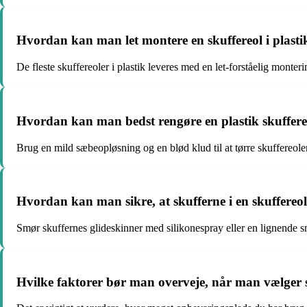
Hvordan kan man let montere en skuffereol i plast
De fleste skuffereoler i plastik leveres med en let-forståelig monter
Hvordan kan man bedst rengøre en plastik skuffere
Brug en mild sæbeopløsning og en blød klud til at tørre skuffereol
Hvordan kan man sikre, at skufferne i en skuffereol i
Smør skuffernes glideskinner med silikonespray eller en lignende sm
Hvilke faktorer bør man overveje, når man vælger stø