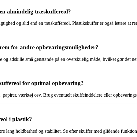
 en almindelig træskuffereol?
ugtighed og slid end en træskuffereol. Plastikskuffer er også lettere at 
 frem for andre opbevaringsmuligheder?
e og adskille små genstande på en overskuelig måde, hvilket gør det ne
kuffereol for optimal opbevaring?
, papirer, værktøj osv. Brug eventuelt skuffeinddelere eller opbevaringsb
ol i plastik?
 sikre lang holdbarhed og stabilitet. Se efter skuffer med glidende funkti