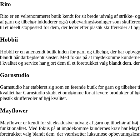
Rito
Rito er en velrenommeret butik kendt for sit brede udvalg af strikke- og
af garn og tilbehør inkluderer også opbevaringsløsninger som skuffereole
til et ideelt stoppested for dem, der leder efter plastik skuffereoler af høj
Hobbii
Hobbii er en anerkendt butik inden for garn og tilbehør, der har opbygget
blandt håndarbejdsentusiaster. Med fokus på at imødekomme kundernes be
i kvalitet og service har gjort dem til et foretrukket valg blandt dem, d
Garnstudio
Garnstudio har etableret sig som en førende butik for garn og tilbehør t
kvalitet har Garnstudio skabt et omdømme for at levere produkter af høj 
plastik skuffereoler af høj kvalitet.
Mayflower
Mayflower er kendt for sit eksklusive udvalg af garn og tilbehør af høj
funktionalitet. Med fokus på at imødekomme kundernes krav har Mayflowe
foretrukket valg blandt dem, der værdsætter luksuriøse opbevaringsløsn