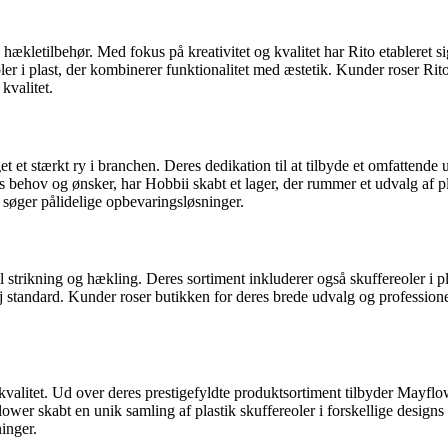
 hækletilbehør. Med fokus på kreativitet og kvalitet har Rito etableret 
r i plast, der kombinerer funktionalitet med æstetik. Kunder roser Rito 
 kvalitet.
 et stærkt ry i branchen. Deres dedikation til at tilbyde et omfattende u
hov og ønsker, har Hobbii skabt et lager, der rummer et udvalg af plas
er søger pålidelige opbevaringsløsninger.
il strikning og hækling. Deres sortiment inkluderer også skuffereoler i 
standard. Kunder roser butikken for deres brede udvalg og professionelle
 kvalitet. Ud over deres prestigefyldte produktsortiment tilbyder Mayflo
r skabt en unik samling af plastik skuffereoler i forskellige designs 
inger.