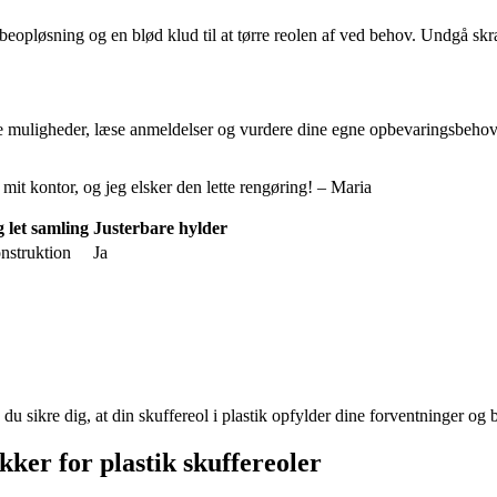
æbeopløsning og en blød klud til at tørre reolen af ved behov. Undgå sk
ige muligheder, læse anmeldelser og vurdere dine egne opbevaringsbehov.
 mit kontor, og jeg elsker den lette rengøring! – Maria
g let samling
Justerbare hylder
onstruktion
Ja
du sikre dig, at din skuffereol i plastik opfylder dine forventninger og 
ker for plastik skuffereoler