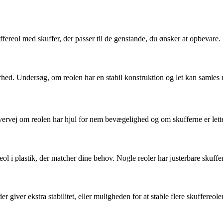
fereol med skuffer, der passer til de genstande, du ønsker at opbevare. 
arhed. Undersøg, om reolen har en stabil konstruktion og let kan samles
. Overvej om reolen har hjul for nem bevægelighed og om skufferne er lett
i plastik, der matcher dine behov. Nogle reoler har justerbare skuffer el
r giver ekstra stabilitet, eller muligheden for at stable flere skuffereol