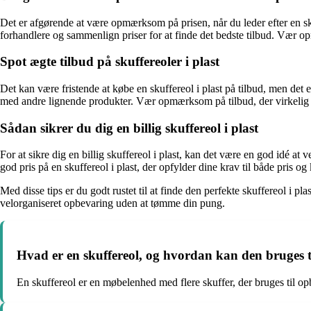
Det er afgørende at være opmærksom på prisen, når du leder efter en skuff
forhandlere og sammenlign priser for at finde det bedste tilbud. Vær
Spot ægte tilbud på skuffereoler i plast
Det kan være fristende at købe en skuffereol i plast på tilbud, men det 
med andre lignende produkter. Vær opmærksom på tilbud, der virkelig g
Sådan sikrer du dig en billig skuffereol i plast
For at sikre dig en billig skuffereol i plast, kan det være en god idé at
god pris på en skuffereol i plast, der opfylder dine krav til både pris og 
Med disse tips er du godt rustet til at finde den perfekte skuffereol i pl
velorganiseret opbevaring uden at tømme din pung.
Hvad er en skuffereol, og hvordan kan den bruges 
En skuffereol er en møbelenhed med flere skuffer, der bruges til op