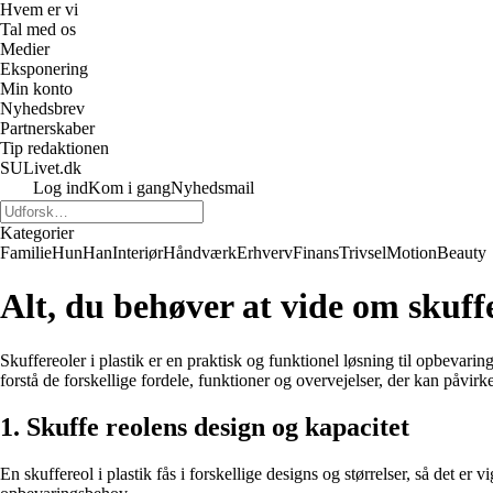
Hvem er vi
Tal med os
Medier
Eksponering
Min konto
Nyhedsbrev
Partnerskaber
Tip redaktionen
SULivet.dk
Log ind
Kom i gang
Nyhedsmail
Kategorier
Familie
Hun
Han
Interiør
Håndværk
Erhverv
Finans
Trivsel
Motion
Beauty
Alt, du behøver at vide om skuffe
Skuffereoler i plastik er en praktisk og funktionel løsning til opbevaring
forstå de forskellige fordele, funktioner og overvejelser, der kan påvir
1. Skuffe reolens design og kapacitet
En skuffereol i plastik fås i forskellige designs og størrelser, så det er