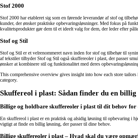
Stof 2000
Stof 2000 har etableret sig som en førende leverandør af stof og tilbehø
kunder, der ønsker praktiske opbevaringsløsninger. Med fokus på funktio
kvalitetsprodukter gør dem til et ideelt valg for dem, der leder efter pål
Stof og Stil
Stof og Stil er et velrenommeret navn inden for stof og tilbehør til sy
af tekstiler tilbyder Stof og Stil også skuffereoler i plast, der passer s
ønsker at kombinere stil og funktionalitet med deres opbevaringsløsnin
This comprehensive overview gives insight into how each store tailors its
category.
Skuffereol i plast: Sådan finder du en billig
Billige og holdbare skuffereoler i plast til dit behov fo
En skuffereol i plast er en praktisk og alsidig løsning til opbevaring i h
vigtigt at finde en billig løsning, der passer til dine behov.
Billige skuffereoler i plast – Hvad skal du være opm