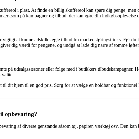
ereol i plast. At finde en billig skuffereol kan spare dig penge, men det
 opmærksom på kampagner og tilbud, der kan gøre din indkøbsoplevelse 
er vigtigt at kunne adskille ægte tilbud fra markedsføringstricks. Før d
iver dig værdi for pengene, og undgå at lade dig narre af tomme løfter
 vente på udsalgssæsoner eller følge med i butikkers tilbudskampagner. Hol
kvalitet.
ast til dit hjem til en god pris. Sørg for at vælge en holdbar og funktion
til opbevaring?
bevaring af diverse genstande såsom tøj, papirer, værktøj osv. Den kan b