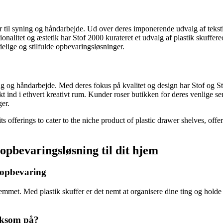
r til syning og håndarbejde. Ud over deres imponerende udvalg af tekstile
nalitet og æstetik har Stof 2000 kurateret et udvalg af plastik skuffere
idelige og stilfulde opbevaringsløsninger.
ning og håndarbejde. Med deres fokus på kvalitet og design har Stof og S
mukt ind i ethvert kreativt rum. Kunder roser butikken for deres venlige se
ger.
 offerings to cater to the niche product of plastic drawer shelves, offer
 opbevaringsløsning til dit hjem
r opbevaring
jemmet. Med plastik skuffer er det nemt at organisere dine ting og holde s
ærksom på?