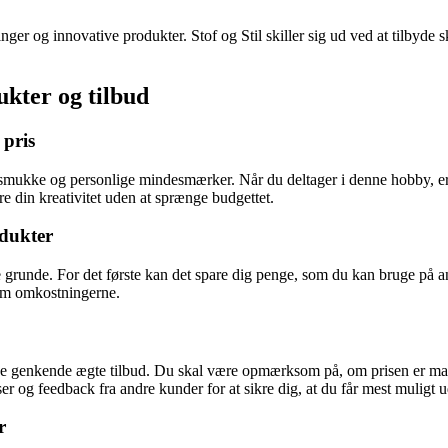
inger og innovative produkter. Stof og Stil skiller sig ud ved at tilbyde
ukter og tilbud
 pris
mukke og personlige mindesmærker. Når du deltager i denne hobby, er det
e din kreativitet uden at sprænge budgettet.
odukter
re grunde. For det første kan det spare dig penge, som du kan bruge på a
om omkostningerne.
unne genkende ægte tilbud. Du skal være opmærksom på, om prisen er mar
r og feedback fra andre kunder for at sikre dig, at du får mest muligt u
r