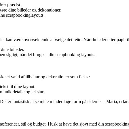
irer præcist.
gøre dine billeder og dekorationer.
 dine scrapbookinglayouts.
et kan være overvældende at vælge det rette. Når du leder efter papir ti
ine billeder.
emsigtigt, når det bruges i din scrapbooking layouts.
ske et væld af tilbehør og dekorationer som f.eks.:
ekst til dine layout.
 unik detalje og tekstur.
Det er fantastisk at se mine minder tage form på siderne. – Maria, erfa
 præferencer, stil og budget. Husk at have det sjovt med din scrapbooking 