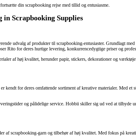
 fortsætte din scrapbooking rejse med tillid og entusiasme.
g in Scrapbooking Supplies
ende udvalg af produkter til scrapbooking-entusiaster. Grundlagt med et 
er Rito for deres hurtige levering, konkurrencedygtige priser og profe
rialer af høj kvalitet, herunder papir, stickers, dekorationer og værktøj
er kendt for deres omfattende sortiment af kreative materialer. Med et 
veringstider og pålidelige service. Hobbii skiller sig ud ved at tilbyde
er af scrapbooking-garn og tilbehør af høj kvalitet. Med fokus på kreat