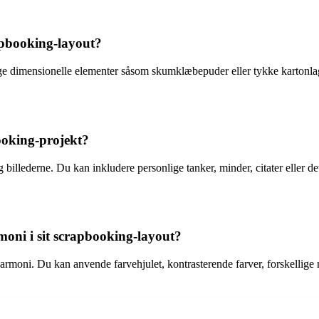
apbooking-layout?
ge dimensionelle elementer såsom skumklæbepuder eller tykke kartonlag,
ooking-projekt?
bag billederne. Du kan inkludere personlige tanker, minder, citater eller
moni i sit scrapbooking-layout?
l harmoni. Du kan anvende farvehjulet, kontrasterende farver, forskellige