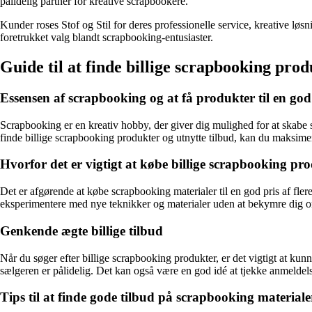
pålidelig partner for kreative scrapbookere.
Kunder roses Stof og Stil for deres professionelle service, kreative løsn
foretrukket valg blandt scrapbooking-entusiaster.
Guide til at finde billige scrapbooking prod
Essensen af scrapbooking og at få produkter til en god
Scrapbooking er en kreativ hobby, der giver dig mulighed for at skabe s
finde billige scrapbooking produkter og utnytte tilbud, kan du maksimer
Hvorfor det er vigtigt at købe billige scrapbooking pr
Det er afgørende at købe scrapbooking materialer til en god pris af fle
eksperimentere med nye teknikker og materialer uden at bekymre dig 
Genkende ægte billige tilbud
Når du søger efter billige scrapbooking produkter, er det vigtigt at k
sælgeren er pålidelig. Det kan også være en god idé at tjekke anmeldelse
Tips til at finde gode tilbud på scrapbooking materiale