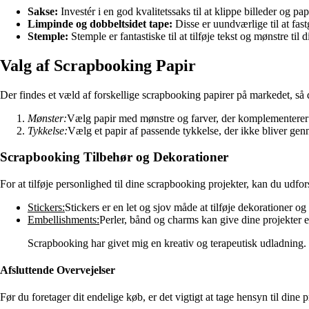
Sakse:
Investér i en god kvalitetssaks til at klippe billeder og pap
Limpinde og dobbeltsidet tape:
Disse er uundværlige til at fast
Stemple:
Stemple er fantastiske til at tilføje tekst og mønstre til
Valg af Scrapbooking Papir
Der findes et væld af forskellige scrapbooking papirer på markedet, så d
Mønster:
Vælg papir med mønstre og farver, der komplementerer d
Tykkelse:
Vælg et papir af passende tykkelse, der ikke bliver genn
Scrapbooking Tilbehør og Dekorationer
For at tilføje personlighed til dine scrapbooking projekter, kan du udfor
Stickers:
Stickers er en let og sjov måde at tilføje dekorationer og t
Embellishments:
Perler, bånd og charms kan give dine projekter en
Scrapbooking har givet mig en kreativ og terapeutisk udladning. 
Afsluttende Overvejelser
Før du foretager dit endelige køb, er det vigtigt at tage hensyn til dine