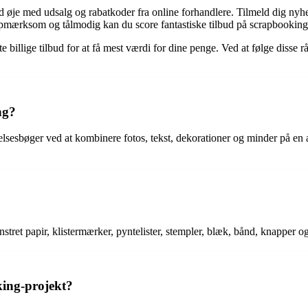
ld øje med udsalg og rabatkoder fra online forhandlere. Tilmeld dig nyh
 opmærksom og tålmodig kan du score fantastiske tilbud på scrapbooking 
 billige tilbud for at få mest værdi for dine penge. Ved at følge disse 
ng?
sbøger ved at kombinere fotos, tekst, dekorationer og minder på en æste
stret papir, klistermærker, pyntelister, stempler, blæk, bånd, knapper o
king-projekt?