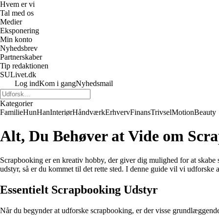
Hvem er vi
Tal med os
Medier
Eksponering
Min konto
Nyhedsbrev
Partnerskaber
Tip redaktionen
SULivet.dk
Log ind
Kom i gang
Nyhedsmail
Kategorier
Familie
Hun
Han
Interiør
Håndværk
Erhverv
Finans
Trivsel
Motion
Beauty
Alt, Du Behøver at Vide om Scr
Scrapbooking er en kreativ hobby, der giver dig mulighed for at skabe
udstyr, så er du kommet til det rette sted. I denne guide vil vi udforsk
Essentielt Scrapbooking Udstyr
Når du begynder at udforske scrapbooking, er der visse grundlæggende v