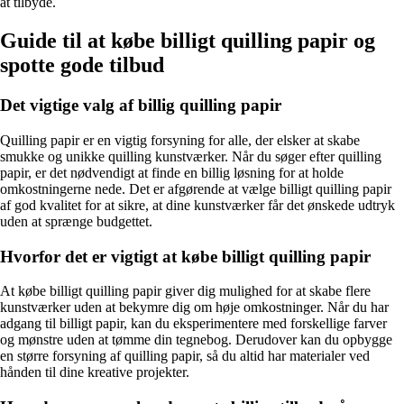
at tilbyde.
Guide til at købe billigt quilling papir og
spotte gode tilbud
Det vigtige valg af billig quilling papir
Quilling papir er en vigtig forsyning for alle, der elsker at skabe
smukke og unikke quilling kunstværker. Når du søger efter quilling
papir, er det nødvendigt at finde en billig løsning for at holde
omkostningerne nede. Det er afgørende at vælge billigt quilling papir
af god kvalitet for at sikre, at dine kunstværker får det ønskede udtryk
uden at sprænge budgettet.
Hvorfor det er vigtigt at købe billigt quilling papir
At købe billigt quilling papir giver dig mulighed for at skabe flere
kunstværker uden at bekymre dig om høje omkostninger. Når du har
adgang til billigt papir, kan du eksperimentere med forskellige farver
og mønstre uden at tømme din tegnebog. Derudover kan du opbygge
en større forsyning af quilling papir, så du altid har materialer ved
hånden til dine kreative projekter.