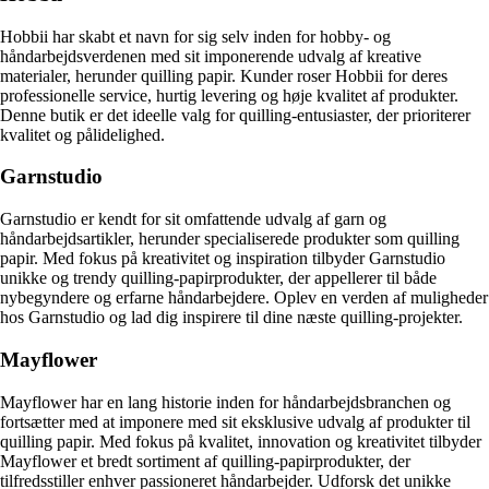
Hobbii har skabt et navn for sig selv inden for hobby- og
håndarbejdsverdenen med sit imponerende udvalg af kreative
materialer, herunder quilling papir. Kunder roser Hobbii for deres
professionelle service, hurtig levering og høje kvalitet af produkter.
Denne butik er det ideelle valg for quilling-entusiaster, der prioriterer
kvalitet og pålidelighed.
Garnstudio
Garnstudio er kendt for sit omfattende udvalg af garn og
håndarbejdsartikler, herunder specialiserede produkter som quilling
papir. Med fokus på kreativitet og inspiration tilbyder Garnstudio
unikke og trendy quilling-papirprodukter, der appellerer til både
nybegyndere og erfarne håndarbejdere. Oplev en verden af muligheder
hos Garnstudio og lad dig inspirere til dine næste quilling-projekter.
Mayflower
Mayflower har en lang historie inden for håndarbejdsbranchen og
fortsætter med at imponere med sit eksklusive udvalg af produkter til
quilling papir. Med fokus på kvalitet, innovation og kreativitet tilbyder
Mayflower et bredt sortiment af quilling-papirprodukter, der
tilfredsstiller enhver passioneret håndarbejder. Udforsk det unikke