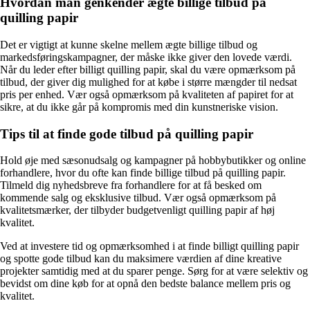
Hvordan man genkender ægte billige tilbud på
quilling papir
Det er vigtigt at kunne skelne mellem ægte billige tilbud og
markedsføringskampagner, der måske ikke giver den lovede værdi.
Når du leder efter billigt quilling papir, skal du være opmærksom på
tilbud, der giver dig mulighed for at købe i større mængder til nedsat
pris per enhed. Vær også opmærksom på kvaliteten af papiret for at
sikre, at du ikke går på kompromis med din kunstneriske vision.
Tips til at finde gode tilbud på quilling papir
Hold øje med sæsonudsalg og kampagner på hobbybutikker og online
forhandlere, hvor du ofte kan finde billige tilbud på quilling papir.
Tilmeld dig nyhedsbreve fra forhandlere for at få besked om
kommende salg og eksklusive tilbud. Vær også opmærksom på
kvalitetsmærker, der tilbyder budgetvenligt quilling papir af høj
kvalitet.
Ved at investere tid og opmærksomhed i at finde billigt quilling papir
og spotte gode tilbud kan du maksimere værdien af dine kreative
projekter samtidig med at du sparer penge. Sørg for at være selektiv og
bevidst om dine køb for at opnå den bedste balance mellem pris og
kvalitet.