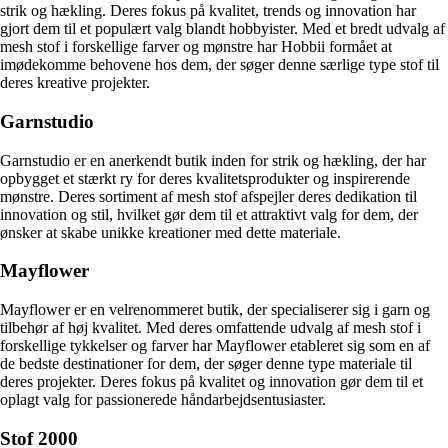
strik og hækling. Deres fokus på kvalitet, trends og innovation har
gjort dem til et populært valg blandt hobbyister. Med et bredt udvalg af
mesh stof i forskellige farver og mønstre har Hobbii formået at
imødekomme behovene hos dem, der søger denne særlige type stof til
deres kreative projekter.
Garnstudio
Garnstudio er en anerkendt butik inden for strik og hækling, der har
opbygget et stærkt ry for deres kvalitetsprodukter og inspirerende
mønstre. Deres sortiment af mesh stof afspejler deres dedikation til
innovation og stil, hvilket gør dem til et attraktivt valg for dem, der
ønsker at skabe unikke kreationer med dette materiale.
Mayflower
Mayflower er en velrenommeret butik, der specialiserer sig i garn og
tilbehør af høj kvalitet. Med deres omfattende udvalg af mesh stof i
forskellige tykkelser og farver har Mayflower etableret sig som en af
de bedste destinationer for dem, der søger denne type materiale til
deres projekter. Deres fokus på kvalitet og innovation gør dem til et
oplagt valg for passionerede håndarbejdsentusiaster.
Stof 2000