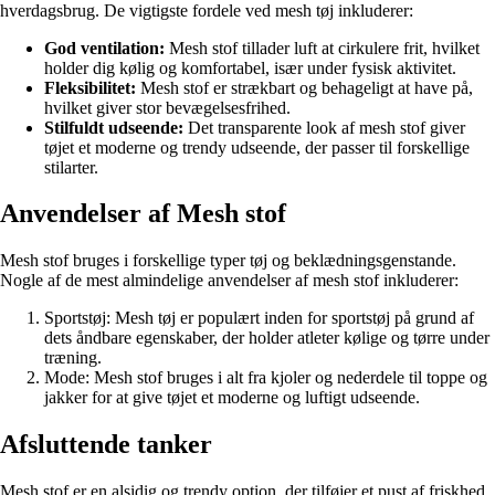
hverdagsbrug. De vigtigste fordele ved mesh tøj inkluderer:
God ventilation:
Mesh stof tillader luft at cirkulere frit, hvilket
holder dig kølig og komfortabel, især under fysisk aktivitet.
Fleksibilitet:
Mesh stof er strækbart og behageligt at have på,
hvilket giver stor bevægelsesfrihed.
Stilfuldt udseende:
Det transparente look af mesh stof giver
tøjet et moderne og trendy udseende, der passer til forskellige
stilarter.
Anvendelser af Mesh stof
Mesh stof bruges i forskellige typer tøj og beklædningsgenstande.
Nogle af de mest almindelige anvendelser af mesh stof inkluderer:
Sportstøj: Mesh tøj er populært inden for sportstøj på grund af
dets åndbare egenskaber, der holder atleter kølige og tørre under
træning.
Mode: Mesh stof bruges i alt fra kjoler og nederdele til toppe og
jakker for at give tøjet et moderne og luftigt udseende.
Afsluttende tanker
Mesh stof er en alsidig og trendy option, der tilføjer et pust af friskhed