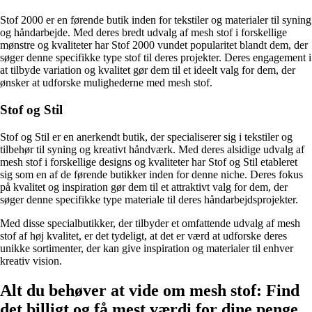
Stof 2000 er en førende butik inden for tekstiler og materialer til syning
og håndarbejde. Med deres bredt udvalg af mesh stof i forskellige
mønstre og kvaliteter har Stof 2000 vundet popularitet blandt dem, der
søger denne specifikke type stof til deres projekter. Deres engagement i
at tilbyde variation og kvalitet gør dem til et ideelt valg for dem, der
ønsker at udforske mulighederne med mesh stof.
Stof og Stil
Stof og Stil er en anerkendt butik, der specialiserer sig i tekstiler og
tilbehør til syning og kreativt håndværk. Med deres alsidige udvalg af
mesh stof i forskellige designs og kvaliteter har Stof og Stil etableret
sig som en af de førende butikker inden for denne niche. Deres fokus
på kvalitet og inspiration gør dem til et attraktivt valg for dem, der
søger denne specifikke type materiale til deres håndarbejdsprojekter.
Med disse specialbutikker, der tilbyder et omfattende udvalg af mesh
stof af høj kvalitet, er det tydeligt, at det er værd at udforske deres
unikke sortimenter, der kan give inspiration og materialer til enhver
kreativ vision.
Alt du behøver at vide om mesh stof: Find
det billigt og få mest værdi for dine penge