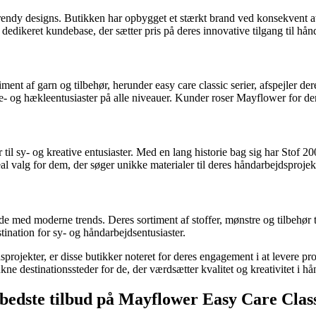
trendy designs. Butikken har opbygget et stærkt brand ved konsekvent at 
edikeret kundebase, der sætter pris på deres innovative tilgang til hån
 af garn og tilbehør, herunder easy care classic serier, afspejler deres
ikke- og hækleentusiaster på alle niveauer. Kunder roser Mayflower for d
r til sy- og kreative entusiaster. Med en lang historie bag sig har Stof 2
eal valg for dem, der søger unikke materialer til deres håndarbejdsprojek
jde med moderne trends. Deres sortiment af stoffer, mønstre og tilbehør t
tination for sy- og håndarbejdsentusiaster.
jdsprojekter, er disse butikker noteret for deres engagement i at levere 
kne destinationssteder for de, der værdsætter kvalitet og kreativitet i h
 bedste tilbud på Mayflower Easy Care Clas