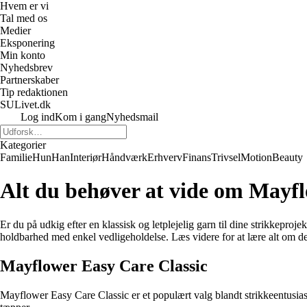
Hvem er vi
Tal med os
Medier
Eksponering
Min konto
Nyhedsbrev
Partnerskaber
Tip redaktionen
SULivet.dk
Log ind
Kom i gang
Nyhedsmail
Kategorier
Familie
Hun
Han
Interiør
Håndværk
Erhverv
Finans
Trivsel
Motion
Beauty
Alt du behøver at vide om Mayfl
Er du på udkig efter en klassisk og letplejelig garn til dine strikkepr
holdbarhed med enkel vedligeholdelse. Læs videre for at lære alt om de 
Mayflower Easy Care Classic
Mayflower Easy Care Classic er et populært valg blandt strikkeentusiaste