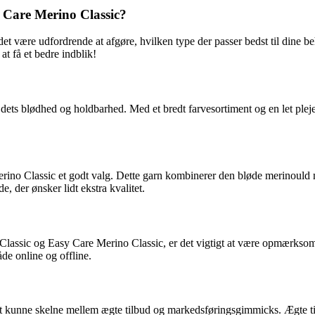
y Care Merino Classic?
an det være udfordrende at afgøre, hvilken type der passer bedst til di
t få et bedre indblik!
ets blødhed og holdbarhed. Med et bredt farvesortiment og en let pleje, 
ino Classic et godt valg. Dette garn kombinerer den bløde merinould me
e, der ønsker lidt ekstra kvalitet.
assic og Easy Care Merino Classic, er det vigtigt at være opmærksom på
åde online og offline.
gt at kunne skelne mellem ægte tilbud og markedsføringsgimmicks. Ægte ti