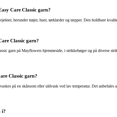
 Easy Care Classic garn?
jekter, herunder trøjer, huer, tørklæder og tæpper. Den holdbare kvalitet
Care Classic garn?
assic garn på Mayflowers hjemmeside, i strikkebøger og på diverse strikk
are Classic garn?
skes på en skånsom eller uldvask ved lav temperatur. Det anbefales at f
 i?