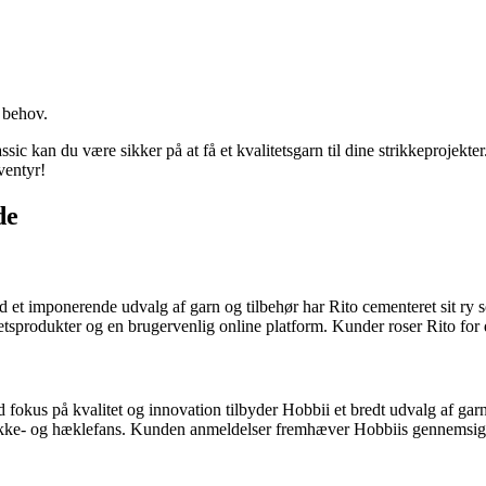
 behov.
kan du være sikker på at få et kvalitetsgarn til dine strikkeprojekter. 
ventyr!
de
et imponerende udvalg af garn og tilbehør har Rito cementeret sit ry so
produkter og en brugervenlig online platform. Kunder roser Rito for 
okus på kvalitet og innovation tilbyder Hobbii et bredt udvalg af garn i
strikke- og hæklefans. Kunden anmeldelser fremhæver Hobbiis gennemsi