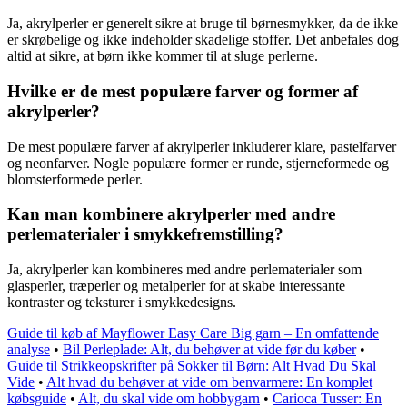
Ja, akrylperler er generelt sikre at bruge til børnesmykker, da de ikke
er skrøbelige og ikke indeholder skadelige stoffer. Det anbefales dog
altid at sikre, at børn ikke kommer til at sluge perlerne.
Hvilke er de mest populære farver og former af
akrylperler?
De mest populære farver af akrylperler inkluderer klare, pastelfarver
og neonfarver. Nogle populære former er runde, stjerneformede og
blomsterformede perler.
Kan man kombinere akrylperler med andre
perlematerialer i smykkefremstilling?
Ja, akrylperler kan kombineres med andre perlematerialer som
glasperler, træperler og metalperler for at skabe interessante
kontraster og teksturer i smykkedesigns.
Guide til køb af Mayflower Easy Care Big garn – En omfattende
analyse
•
Bil Perleplade: Alt, du behøver at vide før du køber
•
Guide til Strikkeopskrifter på Sokker til Børn: Alt Hvad Du Skal
Vide
•
Alt hvad du behøver at vide om benvarmere: En komplet
købsguide
•
Alt, du skal vide om hobbygarn
•
Carioca Tusser: En