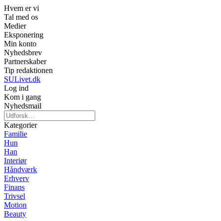
Hvem er vi
Tal med os
Medier
Eksponering
Min konto
Nyhedsbrev
Partnerskaber
Tip redaktionen
SULivet.dk
Log ind
Kom i gang
Nyhedsmail
Kategorier
Familie
Hun
Han
Interiør
Håndværk
Erhverv
Finans
Trivsel
Motion
Beauty