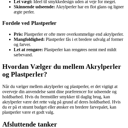
Let vægt:
Ideel til smykkedesign uden at veje for meget.
Skinnende udseende:
Akrylperler har en flot glans og ligner
ægte perler.
Fordele ved Plastperler
Pris:
Plastperler er ofte mere overkommelige end akrylperler.
Mangfoldighed:
Plastperler fås i et bredere udvalg af former
og farver.
Let at rengøre:
Plastperler kan rengøres nemt med mildt
sæbevand.
Hvordan Vælger du mellem Akrylperler
og Plastperler?
Når du vælger mellem akrylperler og plastperler, er det vigtigt at
overveje din anvendelse samt dine præferencer for udseende og
holdbarhed. Hvis du fremstiller smykker til daglig brug, kan
akrylperler være det rette valg på grund af deres holdbarhed. Hvis
du er på et stramt budget eller ønsker en bredere farvepalet, kan
plastperler være et godt valg.
Afsluttende tanker