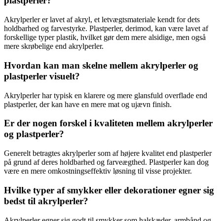
plastperler?
Akrylperler er lavet af akryl, et letvægtsmateriale kendt for dets
holdbarhed og farvestyrke. Plastperler, derimod, kan være lavet af
forskellige typer plastik, hvilket gør dem mere alsidige, men også
mere skrøbelige end akrylperler.
Hvordan kan man skelne mellem akrylperler og
plastperler visuelt?
Akrylperler har typisk en klarere og mere glansfuld overflade end
plastperler, der kan have en mere mat og ujævn finish.
Er der nogen forskel i kvaliteten mellem akrylperler
og plastperler?
Generelt betragtes akrylperler som af højere kvalitet end plastperler
på grund af deres holdbarhed og farveægthed. Plastperler kan dog
være en mere omkostningseffektiv løsning til visse projekter.
Hvilke typer af smykker eller dekorationer egner sig
bedst til akrylperler?
Akrylperler egner sig godt til smykker som halskæder, armbånd og