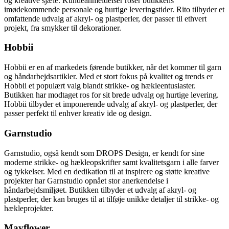
og kreative sjæle. Kundeanmeldelser roser butikkens
imødekommende personale og hurtige leveringstider. Rito tilbyder et
omfattende udvalg af akryl- og plastperler, der passer til ethvert
projekt, fra smykker til dekorationer.
Hobbii
Hobbii er en af markedets førende butikker, når det kommer til garn
og håndarbejdsartikler. Med et stort fokus på kvalitet og trends er
Hobbii et populært valg blandt strikke- og hækleentusiaster.
Butikken har modtaget ros for sit brede udvalg og hurtige levering.
Hobbii tilbyder et imponerende udvalg af akryl- og plastperler, der
passer perfekt til enhver kreativ ide og design.
Garnstudio
Garnstudio, også kendt som DROPS Design, er kendt for sine
moderne strikke- og hækleopskrifter samt kvalitetsgarn i alle farver
og tykkelser. Med en dedikation til at inspirere og støtte kreative
projekter har Garnstudio opnået stor anerkendelse i
håndarbejdsmiljøet. Butikken tilbyder et udvalg af akryl- og
plastperler, der kan bruges til at tilføje unikke detaljer til strikke- og
hækleprojekter.
Mayflower