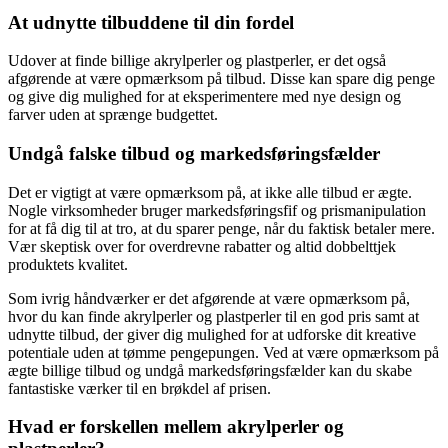
At udnytte tilbuddene til din fordel
Udover at finde billige akrylperler og plastperler, er det også
afgørende at være opmærksom på tilbud. Disse kan spare dig penge
og give dig mulighed for at eksperimentere med nye design og
farver uden at sprænge budgettet.
Undgå falske tilbud og markedsføringsfælder
Det er vigtigt at være opmærksom på, at ikke alle tilbud er ægte.
Nogle virksomheder bruger markedsføringsfif og prismanipulation
for at få dig til at tro, at du sparer penge, når du faktisk betaler mere.
Vær skeptisk over for overdrevne rabatter og altid dobbelttjek
produktets kvalitet.
Som ivrig håndværker er det afgørende at være opmærksom på,
hvor du kan finde akrylperler og plastperler til en god pris samt at
udnytte tilbud, der giver dig mulighed for at udforske dit kreative
potentiale uden at tømme pengepungen. Ved at være opmærksom på
ægte billige tilbud og undgå markedsføringsfælder kan du skabe
fantastiske værker til en brøkdel af prisen.
Hvad er forskellen mellem akrylperler og