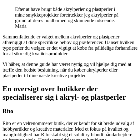
Efter at have brugt både akrylperler og plastperler i
mine smykkeprojekter foretrækker jeg akrylperler på
grund af deres holdbarhed og skinnende udseende. –
Maria
Sammenfattende er valget mellem akrylperler og plastperler
afhængigt af dine specifikke behov og præferencer. Uanset hvilken
type perler du vælger, er det vigtigt at købe fra pålidelige forhandlere
for at sikre dig kvalitetsprodukter.
Vi håber, at denne guide har været nyttig og vil hjælpe dig med at
træffe den bedste beslutning, når du køber akrylperler eller
plastperler til dine næste kreative projekter.
En oversigt over butikker der
specialiserer sig i akryl- og plastperler
Rito
Rito er en velrenommeret butik, der er kendt for sit brede udvalg af
hobbyartikler og kreative materialer. Med et fokus på kvalitet og
mangfoldighed har Rito skabt sig et solidt ry blandt håndarbejdere